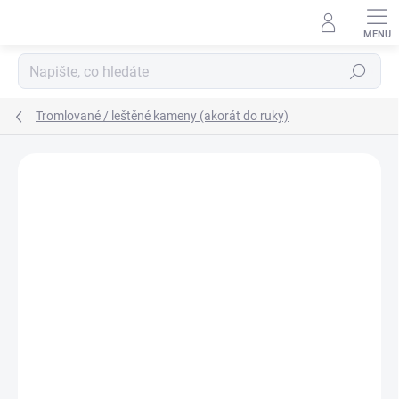
Přejít
na
obsah
Hledat
Tromlované / leštěné kameny (akorát do ruky)
Podrobnosti hodnocení
Neohodnoceno