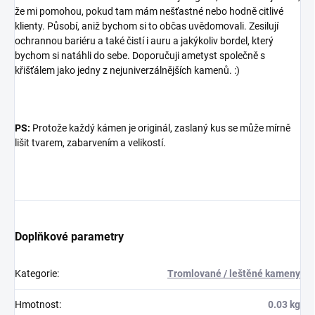
že mi pomohou, pokud tam mám nešťastné nebo hodně citlivé
klienty. Působí, aniž bychom si to občas uvědomovali. Zesilují
ochrannou bariéru a také čistí i auru a jakýkoliv bordel, který
bychom si natáhli do sebe. Doporučuji ametyst společně s
křišťálem jako jedny z nejuniverzálnějších kamenů. :)
×
Přihlásit k newsletteru
PS:
Protože každý kámen je originál, zaslaný kus se může mírně
lišit tvarem, zabarvením a velikostí.
Zajímá vás, co je nového?
Přihlaste se do našeho
newsletteru! :)
Přihlášením souhlasíte s GDPR.
Doplňkové parametry
Kategorie
:
Tromlované / leštěné kameny
Hmotnost
:
0.03 kg