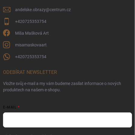
andelske.obrazy
@
centrum.cz
+420725353754
Míša Mašková Art
misamaskovaart
+420725353754
ODEBÍRAT NEWSLETTER
Vložte svůj e-mail a my vám budeme zasílat informace o nových
produktech na našem e-shopu.
E-MAIL