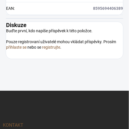
EAN
:
8595694406389
Diskuze
Buďte první, kdo napíše příspěvek k této položce.
Pouze registrovaní uživatelé mohou vkládat příspěvky. Prosím
přihlaste se
nebo se
registrujte
.
Z
á
p
a
t
í
KONTAKT