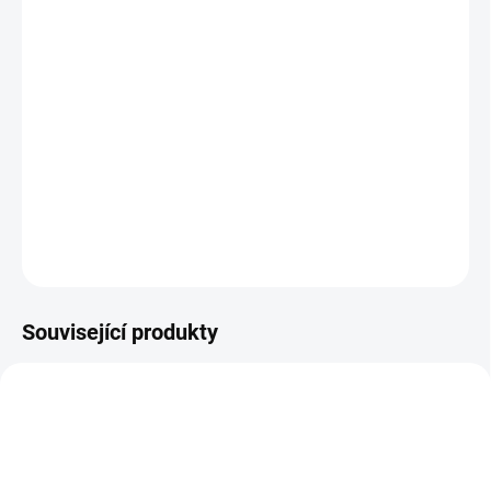
Ochranný ametyst
"ochrana, intuice, duchovno, čištění"
DETAILNÍ INFORMACE
ZEPTAT SE
HLÍDAT
Související produkty