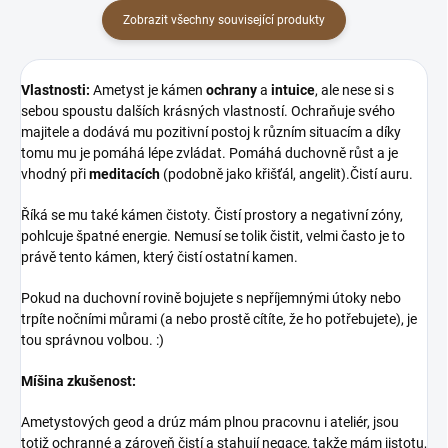
Zobrazit všechny související produkty
Vlastnosti:
Ametyst je kámen
ochrany
a
intuice
, ale nese si s
sebou spoustu dalších krásných vlastností. Ochraňuje svého
majitele a dodává mu pozitivní postoj k různím situacím a díky
tomu mu je pomáhá lépe zvládat. Pomáhá duchovně růst a je
vhodný při
meditacích
(podobně jako křišťál, angelit).Čistí auru.
Říká se mu také kámen čistoty. Čistí prostory a negativní zóny,
pohlcuje špatné energie. Nemusí se tolik čistit, velmi často je to
právě tento kámen, který čistí ostatní kamen.
Pokud na duchovní rovině bojujete s nepříjemnými útoky nebo
trpíte nočními můrami (a nebo prostě cítíte, že ho potřebujete), je
tou správnou volbou. :)
Míšina zkušenost:
Ametystových geod a drúz mám plnou pracovnu i ateliér, jsou
totiž ochranné a zároveň čistí a stahují negace, takže mám jistotu,