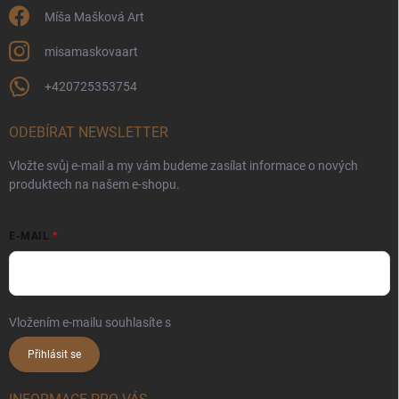
Míša Mašková Art
misamaskovaart
+420725353754
ODEBÍRAT NEWSLETTER
Vložte svůj e-mail a my vám budeme zasílat informace o nových
produktech na našem e-shopu.
E-MAIL
Vložením e-mailu souhlasíte s
podmínkami ochrany osobních údajů
Přihlásit se