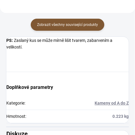
×
Zobrazit všechny související produkty
Přihlásit k newsletteru
PS:
Zaslaný kus se může mírně lišit tvarem, zabarvením a
velikostí.
Zajímá vás, co je nového?
Přihlaste se do našeho
newsletteru! :)
Přihlášením souhlasíte s GDPR.
Doplňkové parametry
Kategorie
:
Kameny od A do Z
Hmotnost
:
0.223 kg
Diskuze