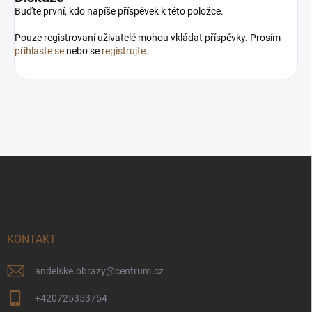
Buďte první, kdo napíše příspěvek k této položce.
Pouze registrovaní uživatelé mohou vkládat příspěvky. Prosím
přihlaste se
nebo se
registrujte
.
Z
á
p
a
t
í
KONTAKT
andelske.obrazy
@
centrum.cz
+420725353754