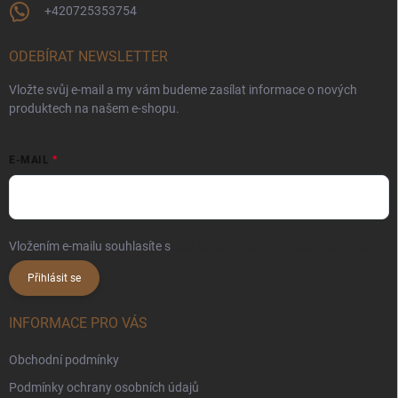
+420725353754
ODEBÍRAT NEWSLETTER
Vložte svůj e-mail a my vám budeme zasílat informace o nových
produktech na našem e-shopu.
E-MAIL
Vložením e-mailu souhlasíte s
podmínkami ochrany osobních údajů
Přihlásit se
INFORMACE PRO VÁS
Obchodní podmínky
Podmínky ochrany osobních údajů