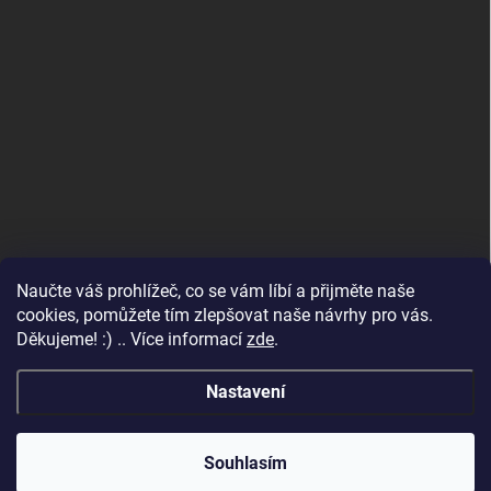
Naučte váš prohlížeč, co se vám líbí a přijměte naše
www.andelske-obrazy.cz
cookies, pomůžete tím zlepšovat naše návrhy pro vás.
Děkujeme! :) .. Více informací
zde
.
Nastavení
Copyright 2026
Andělské obrazy
. Všechna práva vyhrazena.
Upravit
nastavení cookies
Váš balíček odesíláme do 2 pracovních dnů. Děkujeme za
Souhlasím
důvěru.😊❤️
Vytvořil Shoptet