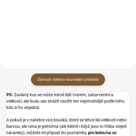
Do košíku
Do košíku
Andělský angelit Jak už napovídá
Jaspis obrázkový „klid, ochrana,
slovíčko "angel" - je jemný a
pohlcení negací, fantazie"
přesto silný kámen, který má
Vlastnosti: Obrázkový jaspis je
napomáhat propojení s anděly a
nádherný kámen plný krásných...
dalšími bytostmi...
Zobrazit všechny související produkty
PS:
Zaslaný kus se může mírně lišit tvarem, zabarvením a
velikostí, ale budu ses snažit nacítit ten nejvhodnější podle toho,
kdo si ho objedná.
A pokud je v nabídce více kousků, které se lehce liší velikostí nebo
barvou, ale cena je jednotná (ale klidně i když jsou to třeba stejné
náramky), můžete mi připsat do poznámky,
pro koho/na co