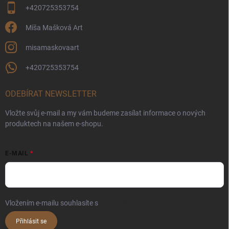
+420725353754
Míša Mašková Art
misamaskovaart
+420725353754
ODEBÍRAT NEWSLETTER
Vložte svůj e-mail a my vám budeme zasílat informace o nových
produktech na našem e-shopu.
E-MAIL
Vložením e-mailu souhlasíte s
podmínkami ochrany osobních údajů
Přihlásit se