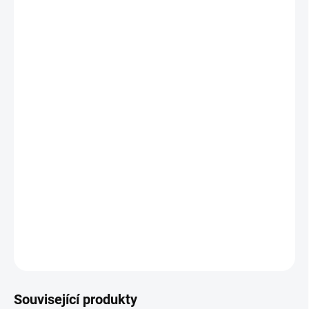
Jantarový dámský náramek
je lehoučký, takže se velmi příjemně nosí na ruce, dodává jemně
sametový pocit.
Jantar je silný talisman, který pomáhá duši i tělu. Potlačuje
negace a dodává rovnováhu.
Je to tradiční ochranný talisman pro děti.
Posiluje pozitivní myšlenky, dodává sílu našim plánům a nosí štěstí
i hojnost.
DETAILNÍ INFORMACE
ZEPTAT SE
HLÍDAT
Související produkty