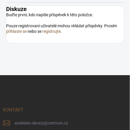
Diskuze
Buďte první, kdo napíše příspěvek k této položce.
Pouze registrovaní uživatelé mohou vkládat příspěvky. Prosím
přihlaste se
nebo se
registrujte
.
Z
á
p
a
t
í
KONTAKT
andelske.obrazy
@
centrum.cz