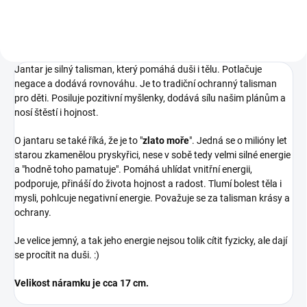
Jantar je silný talisman, který pomáhá duši i tělu. Potlačuje
negace a dodává rovnováhu. Je to tradiční ochranný talisman
pro děti. Posiluje pozitivní myšlenky, dodává sílu našim plánům a
nosí štěstí i hojnost.
O jantaru se také říká, že je to "
zlato moře
". Jedná se o milióny let
starou zkamenělou pryskyřici, nese v sobě tedy velmi silné energie
a "hodně toho pamatuje". Pomáhá uhlídat vnitřní energii,
podporuje, přináší do života hojnost a radost. Tlumí bolest těla i
mysli, pohlcuje negativní energie. Považuje se za talisman krásy a
ochrany.
Je velice jemný, a tak jeho energie nejsou tolik cítit fyzicky, ale dají
se procítit na duši. :)
Velikost náramku je cca 17 cm.