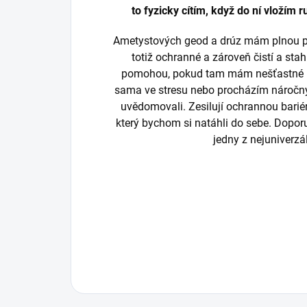
to fyzicky cítím, když do ní vložím 
Ametystových geod a drúz mám plnou prac
totiž ochranné a zároveň čistí a sta
pomohou, pokud tam mám nešťastné ne
sama ve stresu nebo procházím náročn
uvědomovali. Zesilují ochrannou bariéru
který bychom si natáhli do sebe. Dopor
jedny z nejuniverzá