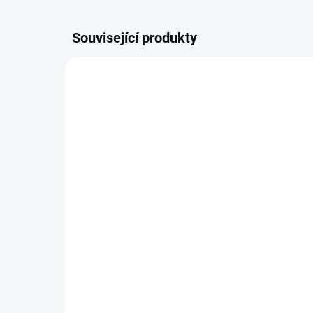
Související produkty
SKLADEM
(>10 KS)
Ametyst drúza L Uruguay
Am
(ochrana, meditace,
Ur
čištění prostoru i jen tak
med
pro radost)
pro
299 Kč
35
rad