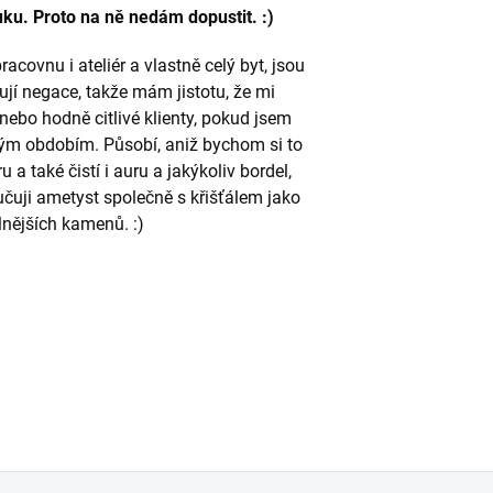
ruku. Proto na ně nedám dopustit. :)
ovnu i ateliér a vlastně celý byt, jsou
hují negace, takže mám jistotu, že mi
bo hodně citlivé klienty, pokud jsem
ým obdobím. Působí, aniž bychom si to
 a také čistí i auru a jakýkoliv bordel,
učuji ametyst společně s křišťálem jako
lnějších kamenů. :)