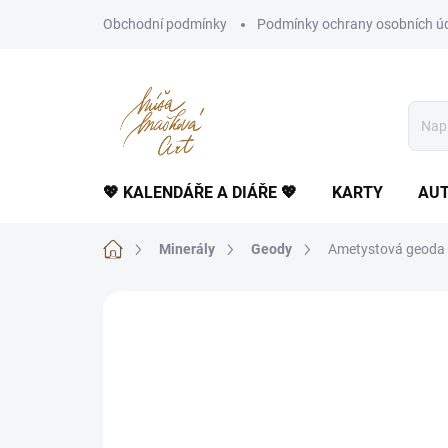
Přejít
Obchodní podmínky
Podmínky ochrany osobních ú
na
obsah
💖 KALENDÁŘE A DIÁŘE 💖
KARTY
AUT
Domů
Minerály
Geody
Ametystová geoda 4
Neohodnoceno
Podrobnosti hodnoce