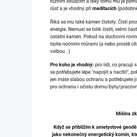
různím situacím a díky tomu mu je pom
růst a je vhodný při
meditacích
(podobně 
Říká se mu také kámen čistoty. Čistí pro
energie. Nemusí se tolik čistit, velmi čas
ostatní kamen. Pokud na duchovní rovin
trpíte nočními můrami (a nebo prostě cítí
volbou. :)
Pro koho je vhodný:
pro lidi, co pracují
se potřebujete lépe "napojit a nacítit", 
jen máte slabou ochranu a potřebujete ji 
pro ochranu i očistu domu/bytu/pracov
Míšina z
Když se přiblížím k ametystové geodě,
jako nekonečný energetický komín, kte