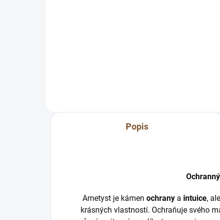
Do košíku
Nádherná ametystová drúza je
Nád
výborná hlavně do prostorů, kde
výb
býváte hodně často nebo vám
býv
tam není dobře. Čistí negativní
tam 
energie, pohlcuje...
ener
Popis
Ochranný
Ametyst je kámen
ochrany
a
intuice
, a
krásných vlastností. Ochraňuje svého ma