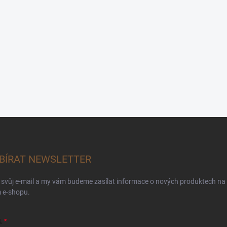
BÍRAT NEWSLETTER
 svůj e-mail a my vám budeme zasílat informace o nových produktech na
 e-shopu.
L