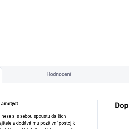
Do košíku
Do košíku
herná ametystová drúza je
Nádherná ametystová drúza 
orná hlavně do prostorů, kde
výborná hlavně do prostorů, 
áte hodně často nebo vám
býváte hodně často nebo vá
není dobře. Čistí negativní
tam není dobře. Čistí negativn
gie, pohlcuje...
energie, pohlcuje...
Hodnocení
 ametyst
Dop
le nese si s sebou spoustu dalších
jitele a dodává mu pozitivní postoj k