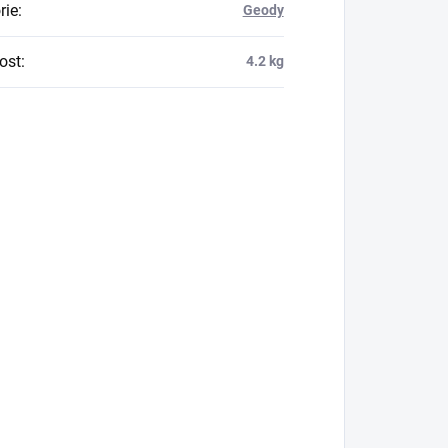
rie
:
Geody
ost
:
4.2 kg