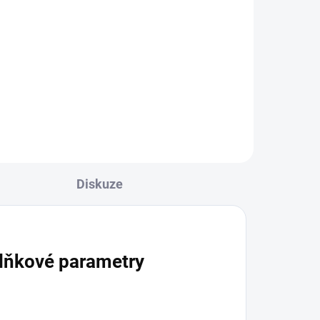
Do košíku
je
Nádherná ametystová drúza je
kde
výborná hlavně do prostorů, kde
m
býváte hodně často nebo vám
í
tam není dobře. Čistí negativní
energie, pohlcuje...
Diskuze
lňkové parametry