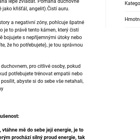
áhá lépe zvládat. Pomáhá duchovně
Katego
jako křišťál, angelit).Čistí auru.
Hmotn
story a negativní zóny, pohlcuje špatné
to je to právě tento kámen, který čistí
ě bojujete s nepříjemnými útoky nebo
te, že ho potřebujete), je tou správnou
 s duchovnem, pro citlivé osoby, pokud
pokud potřebujete trénovat empatii nebo
posílit, abyste si do sebe vše netahali,
ny
kušenost:
 vtáhne mě do sebe její energie, je to
rým prochází silný proud energie, tak