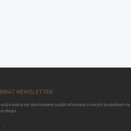
BÍRAT NEWSLETTER
 svůj e-mail a my vám budeme zasílat informace o nových produktech na
 e-shopu.
L