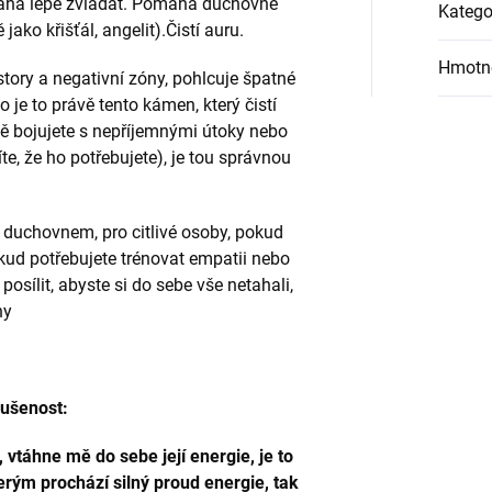
áhá lépe zvládat. Pomáhá duchovně
Katego
jako křišťál, angelit).Čistí auru.
Hmotn
story a negativní zóny, pohlcuje špatné
to je to právě tento kámen, který čistí
ě bojujete s nepříjemnými útoky nebo
te, že ho potřebujete), je tou správnou
 s duchovnem, pro citlivé osoby, pokud
pokud potřebujete trénovat empatii nebo
posílit, abyste si do sebe vše netahali,
ny
kušenost:
 vtáhne mě do sebe její energie, je to
rým prochází silný proud energie, tak