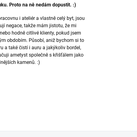
ruku. Proto na ně nedám dopustit. :)
ovnu i ateliér a vlastně celý byt, jsou
hují negace, takže mám jistotu, že mi
bo hodně citlivé klienty, pokud jsem
ým obdobím. Působí, aniž bychom si to
 a také čistí i auru a jakýkoliv bordel,
učuji ametyst společně s křišťálem jako
lnějších kamenů. :)