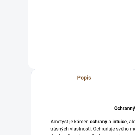
Do košíku
Nádherná ametystová drúza je
Nád
výborná hlavně do prostorů, kde
výb
býváte hodně často nebo vám
býv
tam není dobře. Čistí negativní
tam 
energie, pohlcuje...
ener
Popis
Ochranný
Ametyst je kámen
ochrany
a
intuice
, a
krásných vlastností. Ochraňuje svého ma