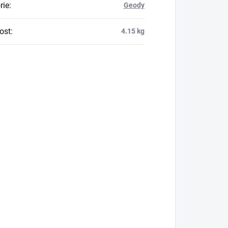
rie
:
Geody
ost
:
4.15 kg