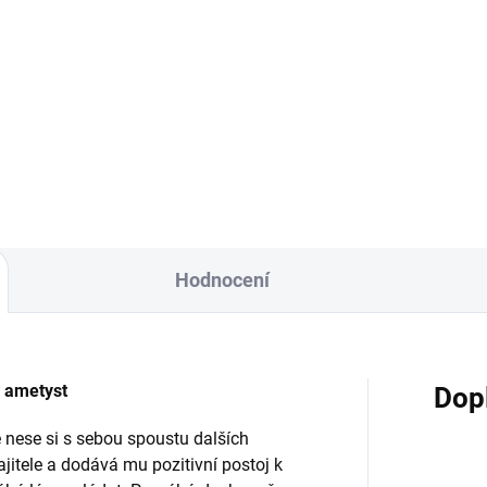
Do košíku
Do košíku
herná ametystová drúza je
Nádherná ametystová drúza 
orná hlavně do prostorů, kde
výborná hlavně do prostorů, 
áte hodně často nebo vám
býváte hodně často nebo vá
není dobře. Čistí negativní
tam není dobře. Čistí negativn
gie, pohlcuje...
energie, pohlcuje...
Hodnocení
 ametyst
Dop
le nese si s sebou spoustu dalších
jitele a dodává mu pozitivní postoj k