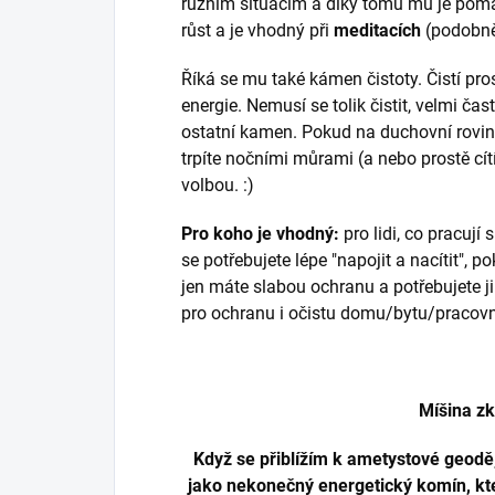
různím situacím a díky tomu mu je pom
růst a je vhodný při
meditacích
(podobně 
Říká se mu také kámen čistoty. Čistí pro
energie. Nemusí se tolik čistit, velmi čas
ostatní kamen. Pokud na duchovní rovin
trpíte nočními můrami (a nebo prostě cítí
volbou. :)
Pro koho je vhodný:
pro lidi, co pracují
se potřebujete lépe "napojit a nacítit", 
jen máte slabou ochranu a potřebujete ji 
pro ochranu i očistu domu/bytu/pracov
Míšina z
Když se přiblížím k ametystové geodě,
jako nekonečný energetický komín, kte