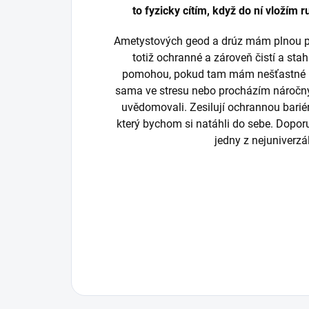
to fyzicky cítím, když do ní vložím 
Ametystových geod a drúz mám plnou prac
totiž ochranné a zároveň čistí a sta
pomohou, pokud tam mám nešťastné ne
sama ve stresu nebo procházím náročn
uvědomovali. Zesilují ochrannou bariéru
který bychom si natáhli do sebe. Dopor
jedny z nejuniverzá