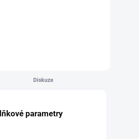
Do košíku
je
Nádherná ametystová drúza je
kde
výborná hlavně do prostorů, kde
m
býváte hodně často nebo vám
í
tam není dobře. Čistí negativní
energie, pohlcuje...
Diskuze
lňkové parametry