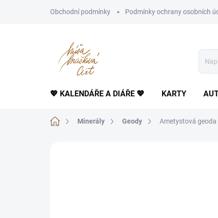
Přejít
Obchodní podmínky
Podmínky ochrany osobních ú
na
obsah
💖 KALENDÁŘE A DIÁŘE 💖
KARTY
AUT
Domů
Minerály
Geody
Ametystová geoda 4
Neohodnoceno
Podrobnosti hodnoce