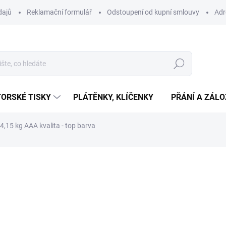
dajů
Reklamační formulář
Odstoupení od kupní smlouvy
Adr
Hledat
ORSKÉ TISKY
PLÁTĚNKY, KLÍČENKY
PŘÁNÍ A ZÁL
,15 kg AAA kvalita - top barva
ní
9 084 Kč
Měrná
SKLADEM
(1 KS)
cena:
−
+