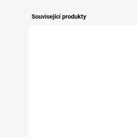
Související produkty
SKLADEM
(>10 KS)
Ametyst drúza L Uruguay
Am
(ochrana, meditace,
Ur
čištění prostoru i jen tak
med
pro radost)
pro
299 Kč
35
rad