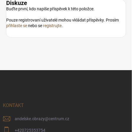
Diskuze
Buďte první, kdo napíše příspěvek k této položce.
Pouze registrovaní uživatelé mohou vkládat příspěvky. Prosím
přihlaste se
nebo se
registrujte
.
Z
á
p
a
t
í
KONTAKT
andelske.obrazy
@
centrum.cz
+420725353754