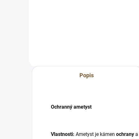
Do košíku
Ochranný ametyst "ochrana a
Och
intuice" Ametyst ochraňuje svého
Vlas
majitele a dodává mu pozitivní
káme
postoj k různím situacím a díky
si s
tomu mu je...
krá
svéh
Popis
Ochranný ametyst
Vlastnosti:
Ametyst je kámen
ochrany