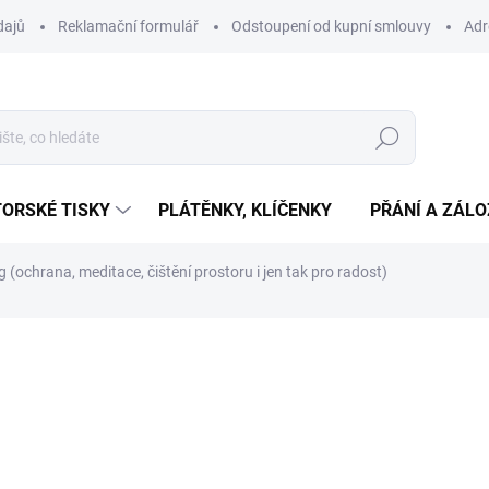
dajů
Reklamační formulář
Odstoupení od kupní smlouvy
Adr
Hledat
ORSKÉ TISKY
PLÁTĚNKY, KLÍČENKY
PŘÁNÍ A ZÁL
 (ochrana, meditace, čištění prostoru i jen tak pro radost)
ní
8 860 Kč
Měrná
SKLADEM
(1 KS)
cena: