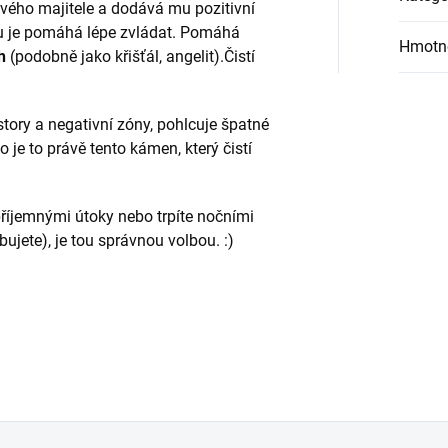
svého majitele a dodává mu pozitivní
mu je pomáhá lépe zvládat. Pomáhá
Hmotn
h
(podobně jako křišťál, angelit).Čistí
story a negativní zóny, pohlcuje špatné
to je to právě tento kámen, který čistí
říjemnými útoky nebo trpíte nočními
bujete), je tou správnou volbou. :)