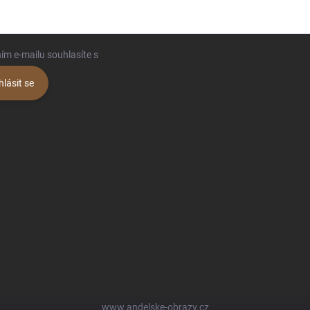
ím e-mailu souhlasíte s
podmínkami ochrany osobních údajů
hlásit se
www.andelske-obrazy.cz