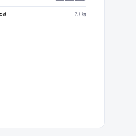
ost
:
7.1 kg