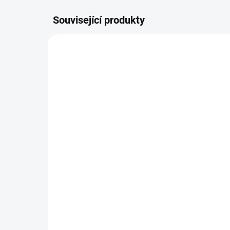
Související produkty
SKLADEM
(>10 KS)
Ametyst náramek 4mm
Am
AA kvalita (ochrana,
(oc
intuice, duchovno, čištění)
duc
179 Kč
26