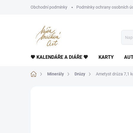
Přejít
Obchodní podmínky
Podmínky ochrany osobních ú
na
obsah
💖 KALENDÁŘE A DIÁŘE 💖
KARTY
AUT
Domů
Minerály
Drúzy
Ametyst drúza 7,1 kg
Neohodnoceno
Podrobnosti hodnoce
AKCE