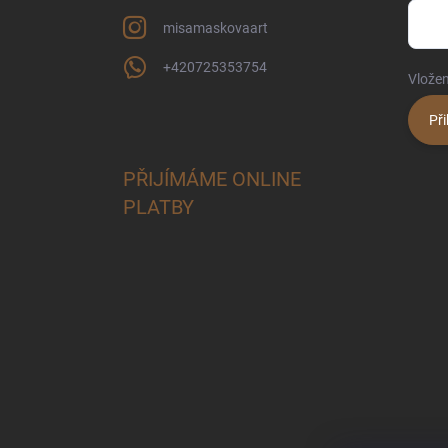
misamaskovaart
+420725353754
Vložen
Při
PŘIJÍMÁME ONLINE
PLATBY