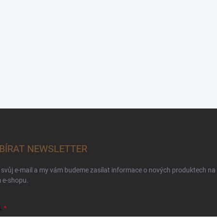
BÍRAT NEWSLETTER
 svůj e-mail a my vám budeme zasílat informace o nových produktech na
 e-shopu.
L