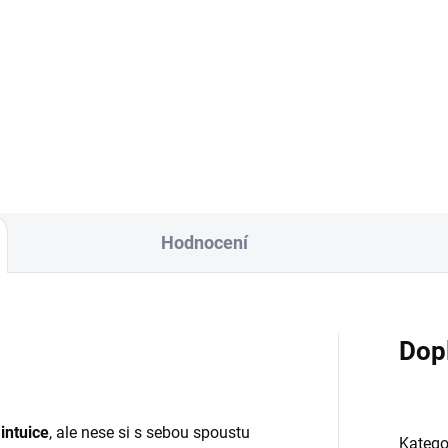
Do košíku
Do košíku
ranný ametyst
Ochranný ametyst
tnosti: Ametyst je
Vlastnosti: Ametyst je
n ochrany a intuice, ale nese
kámen ochrany a intuice, ale 
 sebou spoustu dalších
si s sebou spoustu dalších
sných vlastností. Ochraňuje
krásných...
o...
Hodnocení
Dop
a
intuice
, ale nese si s sebou spoustu
Katego