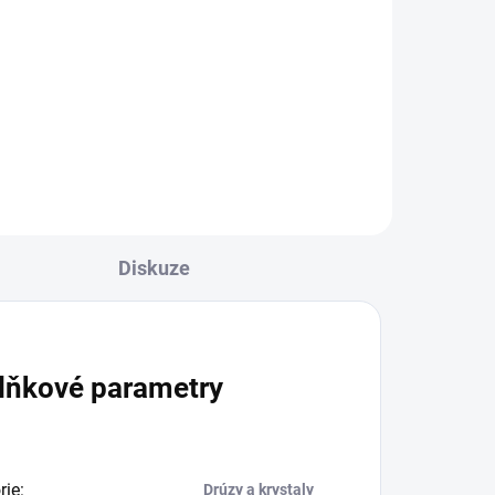
Detail
Ochranný ametyst
Vlastnosti: Ametyst je
nese
kámen ochrany a intuice, ale nese
si s sebou spoustu dalších
krásných vlastností. Ochraňuje
svého...
Diskuze
lňkové parametry
rie
:
Drúzy a krystaly