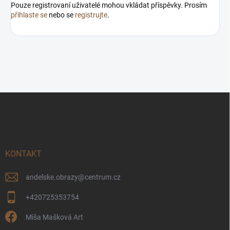
Pouze registrovaní uživatelé mohou vkládat příspěvky. Prosím
přihlaste se
nebo se
registrujte
.
Z
á
p
a
t
í
KONTAKT
andelske.obrazy
@
centrum.cz
+420725353754
Míša Mašková Art