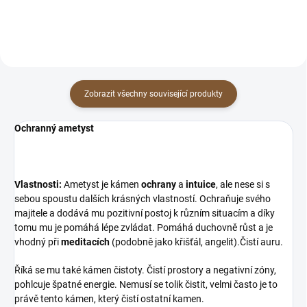
situacím a díky tomu mu je...
krásných vlastností. Ochraňuje
svého...
Zobrazit všechny související produkty
Ochranný ametyst
Vlastnosti:
Ametyst je kámen
ochrany
a
intuice
, ale nese si s
sebou spoustu dalších krásných vlastností. Ochraňuje svého
majitele a dodává mu pozitivní postoj k různím situacím a díky
tomu mu je pomáhá lépe zvládat. Pomáhá duchovně růst a je
vhodný při
meditacích
(podobně jako křišťál, angelit).Čistí auru.
Říká se mu také kámen čistoty. Čistí prostory a negativní zóny,
pohlcuje špatné energie. Nemusí se tolik čistit, velmi často je to
právě tento kámen, který čistí ostatní kamen.