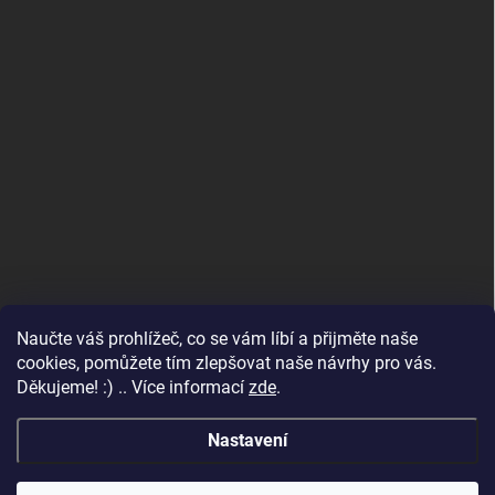
Naučte váš prohlížeč, co se vám líbí a přijměte naše
www.andelske-obrazy.cz
cookies, pomůžete tím zlepšovat naše návrhy pro vás.
Děkujeme! :) .. Více informací
zde
.
Nastavení
Copyright 2026
Andělské obrazy
. Všechna práva vyhrazena.
Upravit