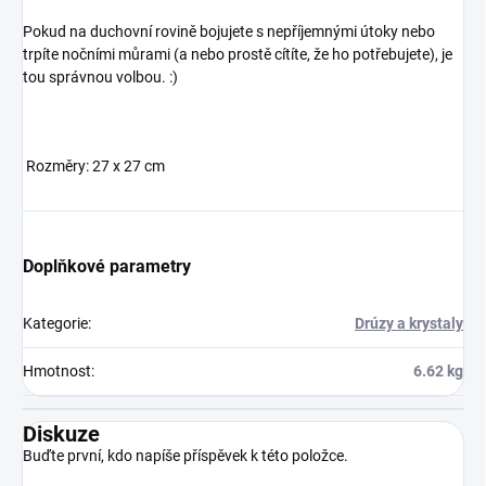
Pokud na duchovní rovině bojujete s nepříjemnými útoky nebo
×
trpíte nočními můrami (a nebo prostě cítíte, že ho potřebujete), je
tou správnou volbou. :)
Přihlásit k newsletteru
Rozměry: 27 x 27 cm
Zajímá vás, co je nového?
Přihlaste se do našeho
newsletteru! :)
Přihlášením souhlasíte s GDPR.
Doplňkové parametry
Kategorie
:
Drúzy a krystaly
Hmotnost
:
6.62 kg
Diskuze
Buďte první, kdo napíše příspěvek k této položce.