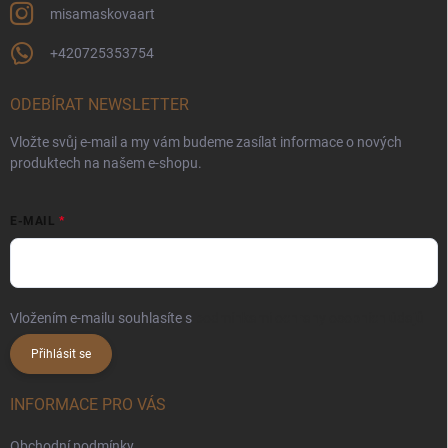
misamaskovaart
+420725353754
ODEBÍRAT NEWSLETTER
Vložte svůj e-mail a my vám budeme zasílat informace o nových
produktech na našem e-shopu.
E-MAIL
Vložením e-mailu souhlasíte s
podmínkami ochrany osobních údajů
Přihlásit se
INFORMACE PRO VÁS
Obchodní podmínky