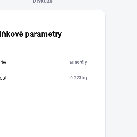
Diskuze
lňkové parametry
rie
:
Minerály
ost
:
0.223 kg