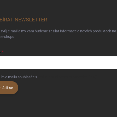
BÍRAT NEWSLETTER
 svůj e-mail a my vám budeme zasílat informace o nových produktech na
 e-shopu.
L
ím e-mailu souhlasíte s
podmínkami ochrany osobních údajů
hlásit se