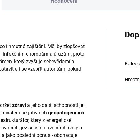
Hodnocení
Dop
nce i hmotné zajištění. Měl by zlepšovat
oti infekčním chorobám a úrazům, proto
o kámen, který zvyšuje sebevědomí a
Katego
avit a i se vzepřít autoritám, pokud
Hmotn
udržet
zdraví
a jeho další schopností je i
í
a čištění negativních
geopatogenních
estrukturátor, který z energetické
ivinách, jež se v ní dříve nacházely a
ru a jako poslední bonus - obohacuje