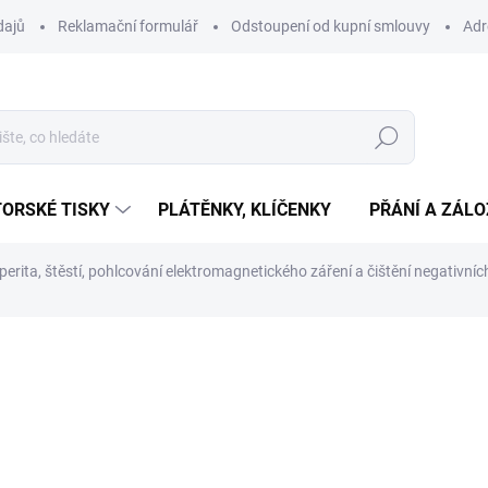
dajů
Reklamační formulář
Odstoupení od kupní smlouvy
Adr
Hledat
ORSKÉ TISKY
PLÁTĚNKY, KLÍČENKY
PŘÁNÍ A ZÁL
sperita, štěstí, pohlcování elektromagnetického záření a čištění negativn
ní
469 Kč
Měrná
SKLADEM
(1 KS)
cena:
−
+