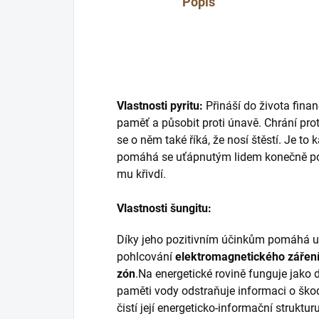
Popis
Vlastnosti pyritu:
Přináší do života fina
paměť a působit proti únavě. Chrání pr
se o něm také říká, že nosí štěstí. Je t
pomáhá se uťápnutým lidem konečně post
mu křivdí.
Vlastnosti šungitu:
Díky jeho pozitivním účinkům pomáhá 
pohlcování
elektromagnetického
zářen
zón
.Na energetické rovině funguje jako d
paměti vody odstraňuje informaci o škodl
čistí její energeticko-informační struktu