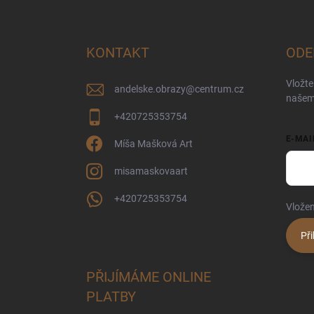
Z
á
p
a
KONTAKT
ODE
t
í
Vložte
andelske.obrazy
@
centrum.cz
našem
+420725353754
E-MAI
Míša Mašková Art
misamaskovaart
+420725353754
Vložen
Při
PŘIJÍMÁME ONLINE
PLATBY