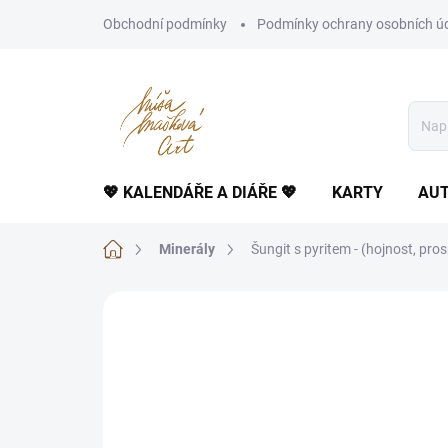
Přejít
Obchodní podmínky
Podmínky ochrany osobních ú
na
obsah
💖 KALENDÁŘE A DIÁŘE 💖
KARTY
AUT
Domů
Minerály
Šungit s pyritem - (hojnost, pro
Neohodnoceno
Podrobnosti hodnoce