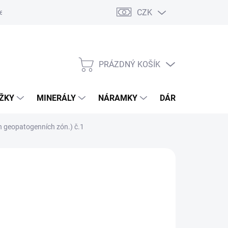
CZK
esa pro odeslání zásilky
PRÁZDNÝ KOŠÍK
NÁKUPNÍ
KOŠÍK
OŽKY
MINERÁLY
NÁRAMKY
DÁRKOVÝ POUKA
ích geopatogenních zón.) č.1
Přidat do košíku