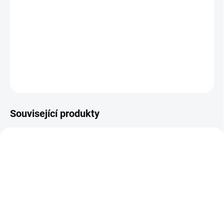
čištění vztahů atd. Doporučuji ho nosit během terapií, kdy si
saháte do svého nitra, během chvíle, kdy je vám smutno a řešíte si
minulé vztahy. Navodí totiž klidnou a mírumilovnou atmosféru a
pomůže vám to lépe přijmout a dočistit.
Je poměrně vzácný a jen tak často se nevidí.
ZEPTAT SE
HLÍDAT
Související produkty
SKLADEM
SKLADEM
(>10 KS)
(>10 KS)