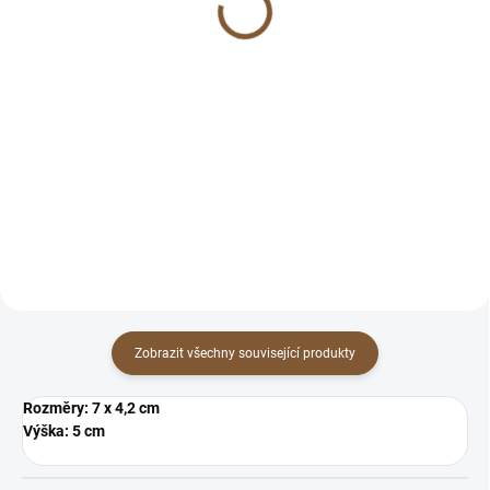
1 458 Kč
1 744 Kč
Do košíku
Do košíku
Zkamenělé dřevo uzemňuje,
Zkamenělé dřevo uzemňuje,
napojuje nás na energii země a
napojuje nás na energii země a
pomáhá nás sjednotit s našim
pomáhá nás sjednotit s našim
životním záměrem.
životním záměrem.
Zobrazit všechny související produkty
Rozměry: 7 x 4,2 cm
Výška: 5 cm