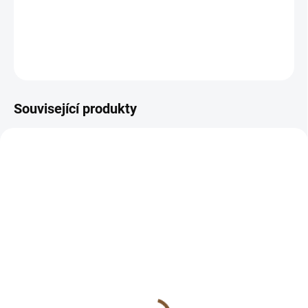
Plastový stojánek určený pro vystavení minerálů
DETAILNÍ INFORMACE
ZEPTAT SE
HLÍDAT
Související produkty
SKLADEM
SKLADEM
(1 KS)
(1 KS)
Zkamenělé dřevo plátek
Zkamenělé dřevo plátek
č.1
č.2