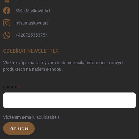
Míša Mašková Art
misamaskovaart
+420725353754
ODEBÍRAT NEWSLETTER
Vložte svůj e-mail a my vám budeme zasílat informace o nových
produktech na našem e-shopu.
E-MAIL
Vložením e-mailu souhlasíte s
podmínkami ochrany osobních údajů
Přihlásit se