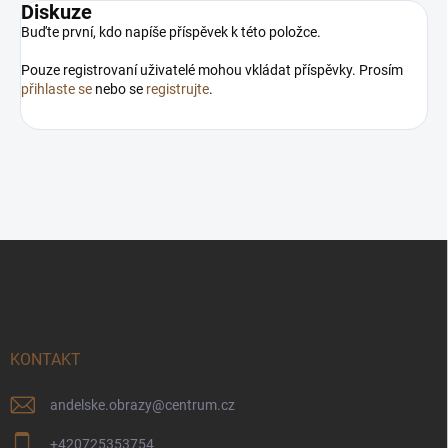
Diskuze
Buďte první, kdo napíše příspěvek k této položce.
Pouze registrovaní uživatelé mohou vkládat příspěvky. Prosím
přihlaste se
nebo se
registrujte
.
Z
á
p
a
t
í
KONTAKT
andelske.obrazy
@
centrum.cz
+420725353754