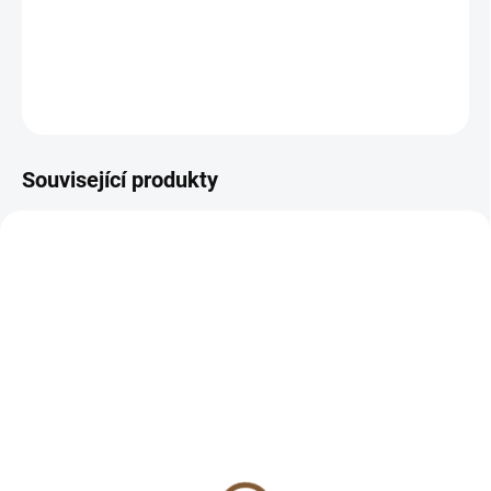
:)
DETAILNÍ INFORMACE
ZEPTAT SE
HLÍDAT
Související produkty
SKLADEM
SKLADEM
(>10 KS)
(>10 KS)
Lapis lazuli náramek
Lapis lazuli vybroušený
4mm (duchovno,
náramek 4mm