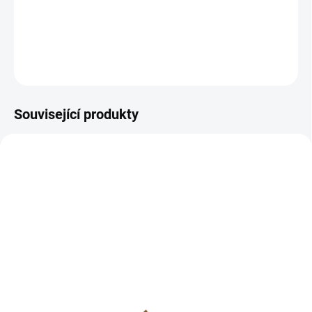
:)
DETAILNÍ INFORMACE
ZEPTAT SE
HLÍDAT
Související produkty
SKLADEM
SKLADEM
(>10 KS)
(>10 KS)
Lapis lazuli náramek
Lapis lazuli vybroušený
4mm (duchovno,
náramek 4mm