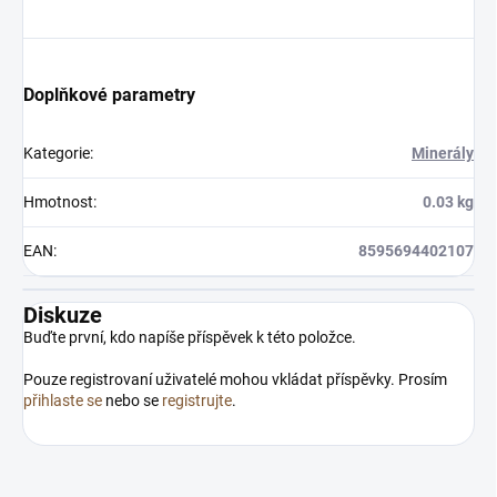
Přihlásit k newsletteru
Doplňkové parametry
Zajímá vás, co je nového?
Přihlaste se do našeho
Kategorie
:
Minerály
newsletteru! :)
Hmotnost
:
0.03 kg
Přihlášením souhlasíte s GDPR.
EAN
:
8595694402107
Diskuze
Buďte první, kdo napíše příspěvek k této položce.
Pouze registrovaní uživatelé mohou vkládat příspěvky. Prosím
přihlaste se
nebo se
registrujte
.