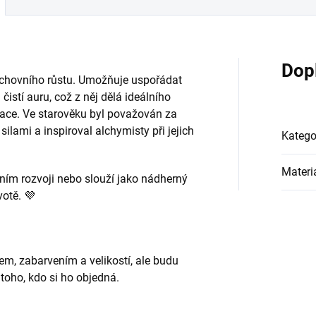
Přihlášením souhlasíte s GDPR.
Dop
uchovního růstu. Umožňuje uspořádat
čistí auru, což z něj dělá ideálního
xace. Ve starověku byl považován za
ilami a inspiroval alchymisty při jejich
Katego
Materi
ním rozvoji nebo slouží jako nádherný
votě. 💜
em, zabarvením a velikostí, ale budu
 toho, kdo si ho objedná.