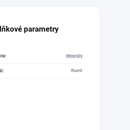
lňkové parametry
rie
:
Minerály
ál
:
fluorit