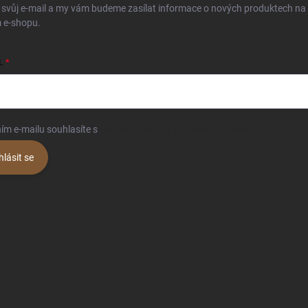
 svůj e-mail a my vám budeme zasílat informace o nových produktech na
 e-shopu.
L
ím e-mailu souhlasíte s
podmínkami ochrany osobních údajů
hlásit se