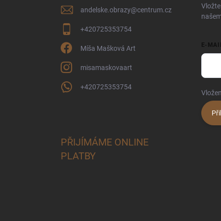
í
Vložte
andelske.obrazy
@
centrum.cz
našem
+420725353754
E-MAI
Míša Mašková Art
misamaskovaart
+420725353754
Vložen
Při
PŘIJÍMÁME ONLINE
PLATBY