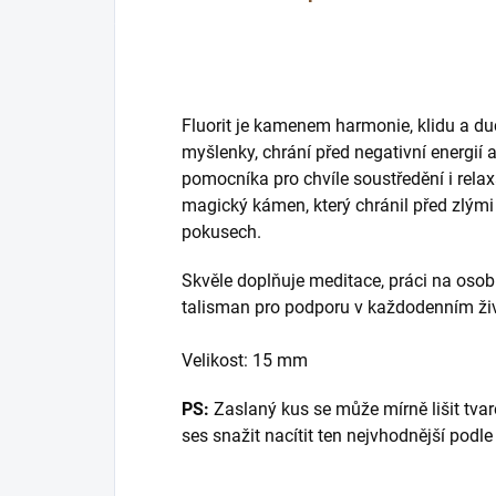
Fluorit je kamenem harmonie, klidu a d
myšlenky, chrání před negativní energií a 
pomocníka pro chvíle soustředění i rela
magický kámen, který chránil před zlými s
pokusech.
Skvěle doplňuje meditace, práci na osob
talisman pro podporu v každodenním ži
Velikost: 15 mm
PS:
Zaslaný kus se může mírně lišit tvar
ses snažit nacítit ten nejvhodnější podle