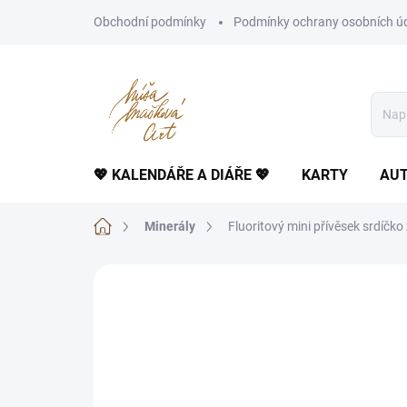
Přejít
Obchodní podmínky
Podmínky ochrany osobních ú
na
obsah
💖 KALENDÁŘE A DIÁŘE 💖
KARTY
AUT
Domů
Minerály
Fluoritový mini přívěsek srdíčk
Neohodnoceno
Podrobnosti hodnoce