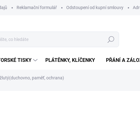
dajů
Reklamační formulář
Odstoupení od kupní smlouvy
Adr
Hledat
ORSKÉ TISKY
PLÁTĚNKY, KLÍČENKY
PŘÁNÍ A ZÁL
o žlutý(duchovno, paměť, ochrana)
ní
89 Kč
Měrná
SKLADEM
(>10 KS)
cena:
−
+