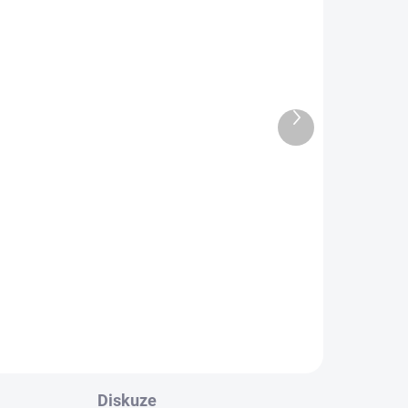
ADEM
SKLADEM
0 KS)
(>10 KS)
Fluoritový andílek
přívěsek 2cm (duchovno,
paměť, ochrana)
Další
produkt
238 Kč
Do košíku
Fluorit je kámen duchovna,
ochrany a podporuje paměť
m
Vlastnosti: Fluorit je oblíbeným
kamínkem studentů, které čeká
ěť
těžká zkouška....
Diskuze