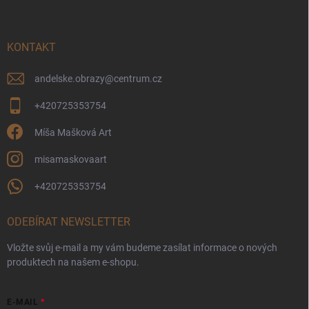
p
a
t
í
KONTAKT
andelske.obrazy
@
centrum.cz
+420725353754
Míša Mašková Art
misamaskovaart
+420725353754
ODEBÍRAT NEWSLETTER
Vložte svůj e-mail a my vám budeme zasílat informace o nových
produktech na našem e-shopu.
E-MAIL