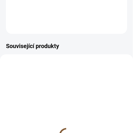
ZEPTAT SE
HLÍDAT
Související produkty
SKLADEM
SKLADEM
(9 KS)
(8 KS)
Úprava náramku na míru
Náramek broušený
(zmenšení)
bronzit 6mm (velice
silný)