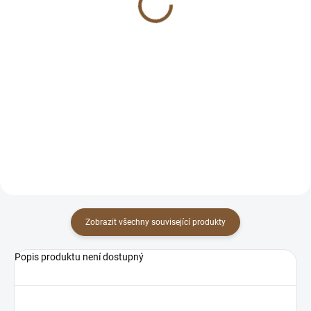
49 Kč
399 Kč
Do košíku
Do košíku
Líbí se Vám náramek, ale
potřebujete jinou velikost?
Bronzit je výjimečný svou
:) Přesně proto tu máme možnost
speciální energií, která mě
zmenšení přímo na míru pro
zaujala, když jsem ho poprvé
Vás. :) Napište nám...
vzala do dlaní. Je velice silný,
svému majiteli dodává sílu,...
Zobrazit všechny související produkty
Popis produktu není dostupný