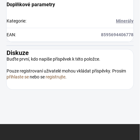
Doplňkové parametry
Kategorie
:
Minerály
EAN
:
8595694406778
Diskuze
Buďte první, kdo napíše příspěvek k této položce.
Pouze registrovaní uživatelé mohou vkládat příspěvky. Prosím
přihlaste se
nebo se
registrujte
.
Z
á