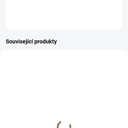
DETAILNÍ INFORMACE
ZEPTAT SE
HLÍDAT
Související produkty
SKLADEM
SKLADEM
(>10 KS)
(>10 KS)
Ametyst chevron placka
Ametyst náramek 4mm
/ hmatka (ochrana,
AA kvalita (ochrana,
intuice, duchovno,
intuice, duchovno,