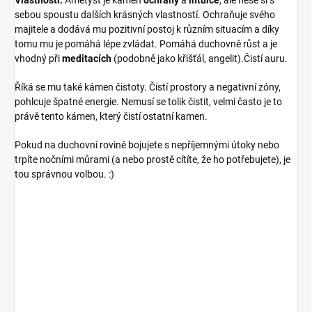
sebou spoustu dalších krásných vlastností. Ochraňuje svého
majitele a dodává mu pozitivní postoj k různím situacím a díky
tomu mu je pomáhá lépe zvládat. Pomáhá duchovně růst a je
vhodný při
meditacích
(podobně jako křišťál, angelit).Čistí auru.
Říká se mu také kámen čistoty. Čistí prostory a negativní zóny,
pohlcuje špatné energie. Nemusí se tolik čistit, velmi často je to
právě tento kámen, který čistí ostatní kamen.
×
Přihlásit k newsletteru
Pokud na duchovní rovině bojujete s nepříjemnými útoky nebo
trpíte nočními můrami (a nebo prostě cítíte, že ho potřebujete), je
tou správnou volbou. :)
Zajímá vás, co je nového?
Přihlaste se do našeho
newsletteru! :)
Přihlášením souhlasíte s GDPR.