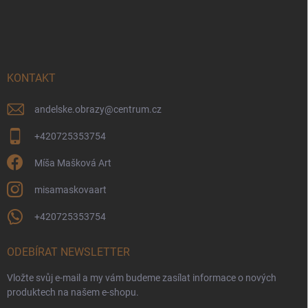
Z
á
p
a
t
í
KONTAKT
andelske.obrazy
@
centrum.cz
+420725353754
Míša Mašková Art
misamaskovaart
+420725353754
ODEBÍRAT NEWSLETTER
Vložte svůj e-mail a my vám budeme zasílat informace o nových
produktech na našem e-shopu.