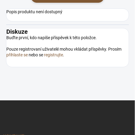
Popis produktu není dostupný
Diskuze
Buďte první, kdo napíše příspěvek k této položce.
Pouze registrovaní uživatelé mohou vkládat příspěvky. Prosím
přihlaste se
nebo se
registrujte
.
Z
á
p
a
t