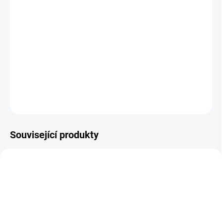
Najdete v něm
ametyst
pro ochranu a čištění negací,
křišťál
pro
sílu i ochranu,
žlutý
kalcit
pro pozitivní myšlenky,
růženín
pro
lásku, sebelásku a vztahy,
sodalit
pro odvahu,
červený achát
pro
sebevědomí (ten je lehce dobarven) i
zelený avanturín
pro
zdravíčko. :)
Velikost náramku je cca: 13,5 - 15 cm
ZEPTAT SE
HLÍDAT
Související produkty