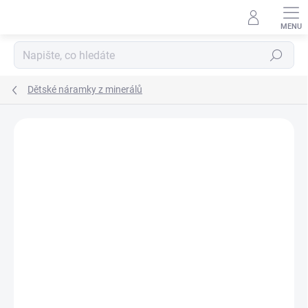
Přejít
na
obsah
Hledat
Dětské náramky z minerálů
Podrobnosti hodnocení
Neohodnoceno