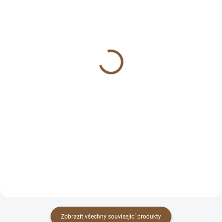
SKLADEM
SKLADEM
(9 KS)
(>10 KS)
Úprava náramku na míru
Dětský náramek křišťál
(zmenšení)
(klid, čistota, přijímání
změn, ochrana)
49 Kč
169 Kč
Do košíku
Do košíku
Líbí se Vám náramek, ale
potřebujete jinou velikost?
Křišťál je jeden z
:) Přesně proto tu máme možnost
nejuniverzálnějších kamenů na
zmenšení přímo na míru pro
světě a také nejoblíbenějších.
Vás. :) Napište nám...
Pomáhá na vše - ať už chcete
zklidnit, doplnit energii, posílit...
Zobrazit všechny související produkty