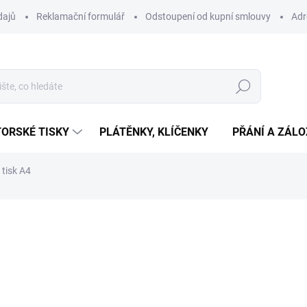
dajů
Reklamační formulář
Odstoupení od kupní smlouvy
Adr
Hledat
ORSKÉ TISKY
PLÁTĚNKY, KLÍČENKY
PŘÁNÍ A ZÁL
 tisk A4
ní
398 Kč
Měrná
SKLADEM
(>10 KS)
cena:
−
+