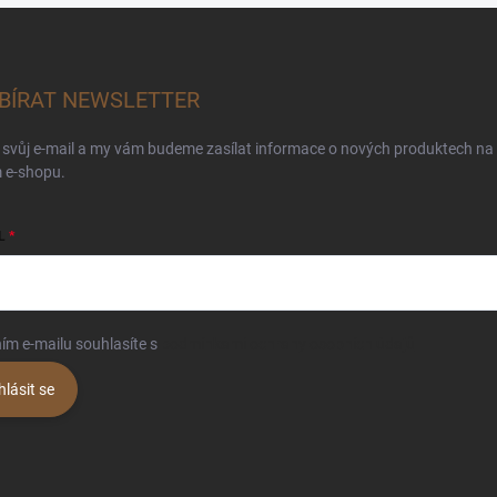
BÍRAT NEWSLETTER
 svůj e-mail a my vám budeme zasílat informace o nových produktech na
 e-shopu.
L
ím e-mailu souhlasíte s
podmínkami ochrany osobních údajů
hlásit se