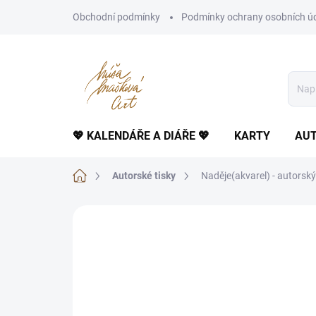
Přejít
Obchodní podmínky
Podmínky ochrany osobních ú
na
obsah
💖 KALENDÁŘE A DIÁŘE 💖
KARTY
AUT
Domů
Autorské tisky
Naděje(akvarel) - autorský
Neohodnoceno
Podrobnosti hodnoce