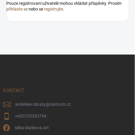
Pouze registrovaní uživatelé mohou vkládat příspěvky. Prosím
přihlaste se
nebo se
registrujte
.
Z
á
p
a
t
í
KONTAKT
andelske.obrazy
@
centrum.cz
+420725353754
Míša Mašková Art