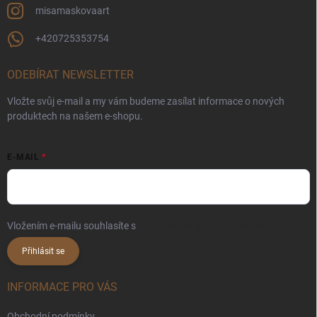
misamaskovaart
+420725353754
ODEBÍRAT NEWSLETTER
Vložte svůj e-mail a my vám budeme zasílat informace o nových
produktech na našem e-shopu.
E-MAIL
Vložením e-mailu souhlasíte s
podmínkami ochrany osobních údajů
Přihlásit se
INFORMACE PRO VÁS
Obchodní podmínky