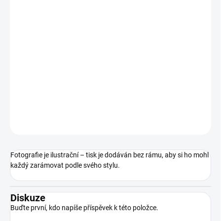
Malý tip:
Dejte si záležet na výběru vhodného rámu, ideální
je bílý, dřevěný či jednobarevný, aby v něm obraz vynikl.
Doporučuji vybrat rám s paspartou, která mu dodá prostor.
:)
DETAILNÍ INFORMACE
ZEPTAT SE
HLÍDAT
Fotografie je ilustrační – tisk je dodáván bez rámu, aby si ho mohl
každý zarámovat podle svého stylu.
Diskuze
Buďte první, kdo napíše příspěvek k této položce.