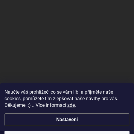
Naučte váš prohlížeč, co se vám líbí a přijměte naše
www.andelske-obrazy.cz
cookies, pomůžete tím zlepšovat naše návrhy pro vás.
Děkujeme! :) .. Více informací
zde
.
Nastavení
Copyright 2026
Andělské obrazy
. Všechna práva vyhrazena.
Upravit