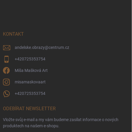
Z
á
p
a
t
í
KONTAKT
andelske.obrazy
@
centrum.cz
+420725353754
Míša Mašková Art
misamaskovaart
+420725353754
ODEBÍRAT NEWSLETTER
Vložte svůj e-mail a my vám budeme zasílat informace o nových
produktech na našem e-shopu.