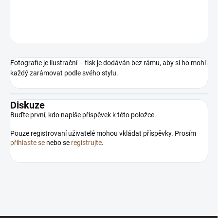
DETAILNÍ INFORMACE
ZEPTAT SE
HLÍDAT
Fotografie je ilustrační – tisk je dodáván bez rámu, aby si ho mohl
každý zarámovat podle svého stylu.
Diskuze
Buďte první, kdo napíše příspěvek k této položce.
Pouze registrovaní uživatelé mohou vkládat příspěvky. Prosím
přihlaste se
nebo se
registrujte
.