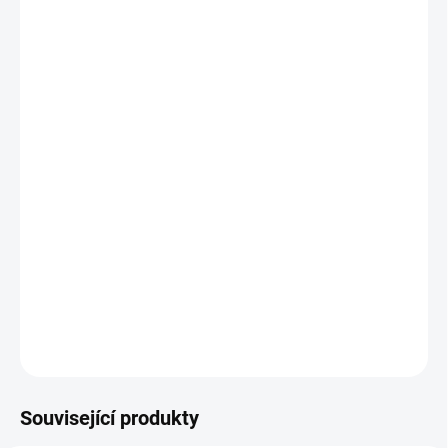
Ochranný ametyst
Vlastnosti:
Ametyst je kámen
ochrany
a
intuice
, ale nese si s
sebou spoustu dalších krásných vlastností. Ochraňuje svého
majitele a dodává mu pozitivní postoj k různím situacím a díky
tomu mu je pomáhá lépe zvládat. Pomáhá duchovně růst a je
vhodný při
meditacích
(podobně jako křišťál, angelit).Čistí auru.
DETAILNÍ INFORMACE
ZEPTAT SE
HLÍDAT
Související produkty