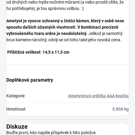
od druhých nebo trpíte nočními můrami (a nebo prostě cítíte, že
ho potřebujete), je tou správnou volbou. :)
×
Ametyst je vysoce ochranný a čistící kámen, který v sobě nese
Přihlásit k newsletteru
spoustu dalších úžasných vlastností. V kombinaci precizně
vybroušeného tvaru srdce je neodolatelný.
Jelikož je samotný
brus kamene náročný, odvíjí se od toho také jeho vysoká cena.
Zajímá vás, co je nového?
Přibližná velikost: 14
,5 x 11,5 cm
Přihlaste se do našeho
newsletteru! :)
Přihlášením souhlasíte s GDPR.
Doplňkové parametry
Kategorie
:
Ametystová srdíčka AAA kvalita
Hmotnost
:
0.858 kg
Diskuze
Buďte první, kdo napíše příspěvek k této položce.