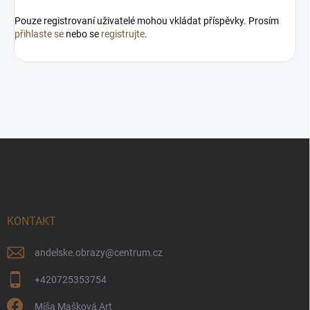
Pouze registrovaní uživatelé mohou vkládat příspěvky. Prosím
přihlaste se
nebo se
registrujte
.
Z
á
p
a
t
í
KONTAKT
andelske.obrazy
@
centrum.cz
+420725353754
Míša Mašková Art