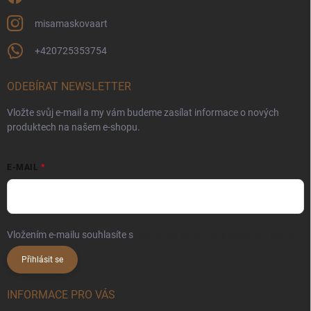
misamaskovaart
+420725353754
ODEBÍRAT NEWSLETTER
Vložte svůj e-mail a my vám budeme zasílat informace o nových
produktech na našem e-shopu.
E-MAIL
Vložením e-mailu souhlasíte s
podmínkami ochrany osobních údajů
Přihlásit se
INFORMACE PRO VÁS