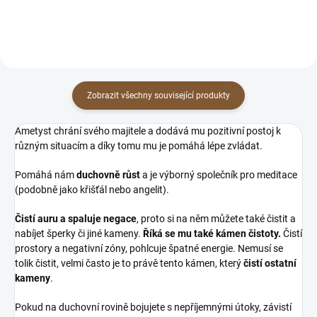
Zobrazit všechny související produkty
Ametyst chrání svého majitele a dodává mu pozitivní postoj k
různým situacím a díky tomu mu je pomáhá lépe zvládat.
Pomáhá nám
duchovně růst
a je výborný společník pro meditace
(podobně jako křišťál nebo angelit).
Čistí auru a spaluje negace
, proto si na něm můžete také čistit a
nabíjet šperky či jiné kameny.
Říká se mu také kámen čistoty.
Čistí
prostory a negativní zóny, pohlcuje špatné energie. Nemusí se
tolik čistit, velmi často je to právě tento kámen, který
čistí ostatní
kameny
.
Pokud na duchovní rovině bojujete s nepříjemnými útoky, závistí