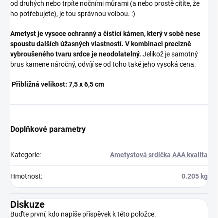
od druhých nebo trpíte nočními můrami (a nebo prostě cítíte, že
ho potřebujete), je tou správnou volbou. :)
Ametyst je vysoce ochranný a čistící kámen, který v sobě nese
spoustu dalších úžasných vlastností. V kombinaci precizně
vybroušeného tvaru srdce je neodolatelný.
Jelikož je samotný
brus kamene náročný, odvíjí se od toho také jeho vysoká cena.
Přibližná velikost: 7,5 x 6,5 cm
Doplňkové parametry
Kategorie
:
Ametystová srdíčka AAA kvalita
Hmotnost
:
0.205 kg
Diskuze
Buďte první, kdo napíše příspěvek k této položce.