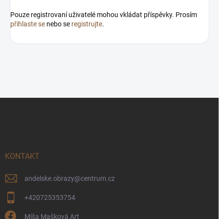
Pouze registrovaní uživatelé mohou vkládat příspěvky. Prosím
přihlaste se
nebo se
registrujte
.
Z
á
p
a
t
í
KONTAKT
andelske.obrazy
@
centrum.cz
+420725353754
Míša Mašková Art