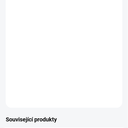
Ochranný ametyst
Vlastnosti:
Ametyst je kámen
ochrany
a
intuice
, ale nese si s
sebou spoustu dalších krásných vlastností. Ochraňuje svého
majitele a dodává mu pozitivní postoj k různím situacím a díky
tomu mu je pomáhá lépe zvládat. Pomáhá duchovně růst a je
vhodný při
meditacích
(podobně jako křišťál, angelit).Čistí auru.
DETAILNÍ INFORMACE
ZEPTAT SE
HLÍDAT
Související produkty