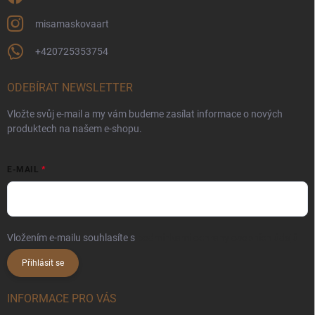
misamaskovaart
+420725353754
ODEBÍRAT NEWSLETTER
Vložte svůj e-mail a my vám budeme zasílat informace o nových
produktech na našem e-shopu.
E-MAIL
Vložením e-mailu souhlasíte s
podmínkami ochrany osobních údajů
Přihlásit se
INFORMACE PRO VÁS