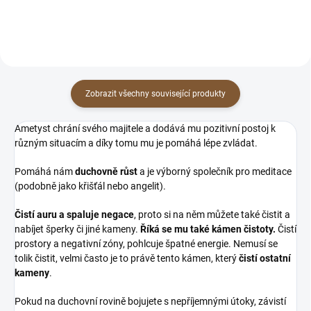
Zobrazit všechny související produkty
Ametyst chrání svého majitele a dodává mu pozitivní postoj k
různým situacím a díky tomu mu je pomáhá lépe zvládat.
Pomáhá nám
duchovně růst
a je výborný společník pro meditace
(podobně jako křišťál nebo angelit).
Čistí auru a spaluje negace
, proto si na něm můžete také čistit a
nabíjet šperky či jiné kameny.
Říká se mu také kámen čistoty.
Čistí
prostory a negativní zóny, pohlcuje špatné energie. Nemusí se
tolik čistit, velmi často je to právě tento kámen, který
čistí ostatní
kameny
.
Pokud na duchovní rovině bojujete s nepříjemnými útoky, závistí