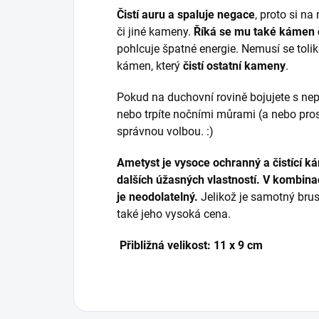
Čistí auru a spaluje negace
, proto si na
či jiné kameny.
Říká se mu také kámen č
pohlcuje špatné energie. Nemusí se tolik č
kámen, který
čistí ostatní kameny
.
Pokud na duchovní rovině bojujete s nep
nebo trpíte nočními můrami (a nebo prostě
správnou volbou. :)
Ametyst je vysoce ochranný a čistící k
dalších úžasných vlastností. V kombina
je neodolatelný.
Jelikož je samotný brus
také jeho vysoká cena.
Přibližná velikost: 11 x 9 cm