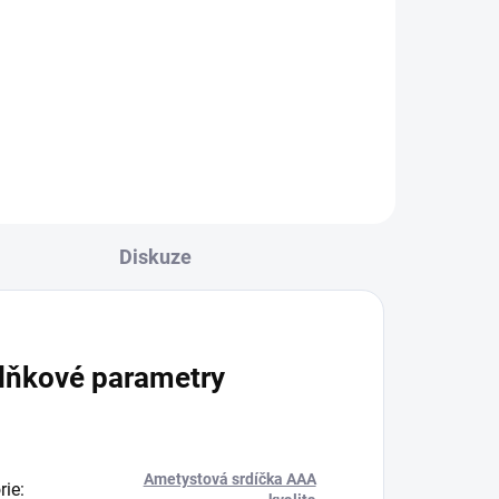
Ochranný ametyst
Vlastnosti: Ametyst je
nese
kámen ochrany a intuice, ale nese
si s sebou spoustu dalších
je
krásných...
Diskuze
lňkové parametry
Ametystová srdíčka AAA
rie
: