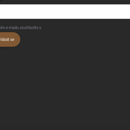
ím e-mailu souhlasíte s
podmínkami ochrany osobních údajů
hlásit se