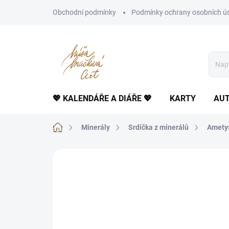
Přejít
Obchodní podmínky
Podmínky ochrany osobních ú
na
obsah
💖 KALENDÁŘE A DIÁŘE 💖
KARTY
AUT
Domů
Minerály
Srdíčka z minerálů
Ametys
Neohodnoceno
Podrobnosti hodnoce