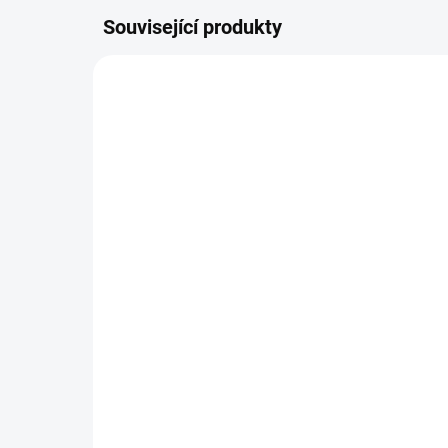
Související produkty
SKLADEM
(>10 KS)
Ametyst náramek 4mm
Am
AA kvalita (ochrana,
tr
intuice, duchovno, čištění)
int
179 Kč
34
Do košíku