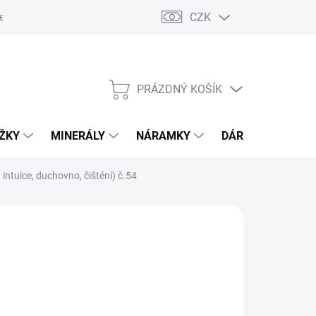
CZK
esa pro odeslání zásilky
PRÁZDNÝ KOŠÍK
NÁKUPNÍ
KOŠÍK
OŽKY
MINERÁLY
NÁRAMKY
DÁRKOVÝ POUKA
ntuice, duchovno, čištění) č.54
Přidat do košíku