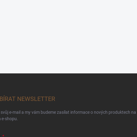
BÍRAT NEWSLETTER
 svůj e-mail a my vám budeme zasílat informace o nových produktech na
 e-shopu.
L