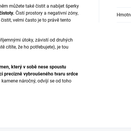
 něm můžete také čistit a nabíjet šperky
istoty.
Čistí prostory a negativní zóny,
Hmotn
istit, velmi často je to právě tento
říjemnými útoky, závistí od druhých
 cítíte, že ho potřebujete), je tou
ámen, který v sobě nese spoustu
ci precizně vybroušeného tvaru srdce
 kamene náročný, odvíjí se od toho