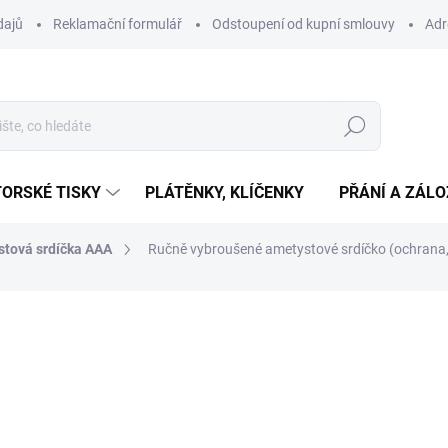
dajů
Reklamační formulář
Odstoupení od kupní smlouvy
Adr
Hledat
ORSKÉ TISKY
PLÁTĚNKY, KLÍČENKY
PŘÁNÍ A ZÁL
tová srdíčka AAA
Ručně vybroušené ametystové srdíčko (ochrana, i
ní
1 845 Kč
Měrná
SKLADEM
(1 KS)
cena:
−
+