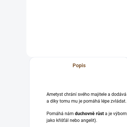
Ochranný ametyst "ochrana a
Och
intuice" Ametyst ochraňuje svého
int
majitele a dodává mu pozitivní
své
postoj k různím situacím a díky
pozi
tomu mu je...
a...
Popis
Ametyst chrání svého majitele a dodává
a díky tomu mu je pomáhá lépe zvládat
Pomáhá nám
duchovně růst
a je výborn
jako křišťál nebo angelit).