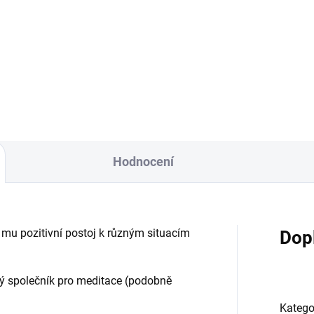
ranný ametyst "ochrana a
Ochranný ametyst
uice" Ametyst ochraňuje
Vlastnosti: Ametyst je
ho majitele a dodává mu
kámen ochrany a intuice, ale 
tivní postoj k různím situacím
si s sebou spoustu dalších
krásných vlastností. Ochraňu
svého...
Hodnocení
 mu pozitivní postoj k různým situacím
Dop
.
ý společník pro meditace (podobně
Katego