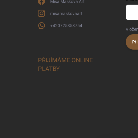
Míša Mašková Art
misamaskovaart
+420725353754
Vložen
Při
PŘIJÍMÁME ONLINE
PLATBY