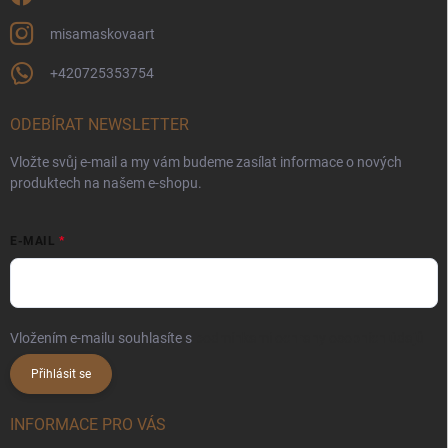
misamaskovaart
+420725353754
ODEBÍRAT NEWSLETTER
Vložte svůj e-mail a my vám budeme zasílat informace o nových
produktech na našem e-shopu.
E-MAIL
Vložením e-mailu souhlasíte s
podmínkami ochrany osobních údajů
Přihlásit se
INFORMACE PRO VÁS