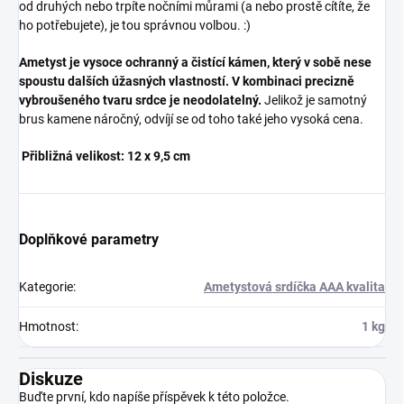
od druhých nebo trpíte nočními můrami (a nebo prostě cítíte, že
ho potřebujete), je tou správnou volbou. :)
×
Ametyst je vysoce ochranný a čistící kámen, který v sobě nese
Přihlásit k newsletteru
spoustu dalších úžasných vlastností. V kombinaci precizně
vybroušeného tvaru srdce je neodolatelný.
Jelikož je samotný
brus kamene náročný, odvíjí se od toho také jeho vysoká cena.
Zajímá vás, co je nového?
Přibližná velikost: 12 x 9,5 cm
Přihlaste se do našeho
newsletteru! :)
Přihlášením souhlasíte s GDPR.
Doplňkové parametry
Kategorie
:
Ametystová srdíčka AAA kvalita
Hmotnost
:
1 kg
Diskuze
Buďte první, kdo napíše příspěvek k této položce.