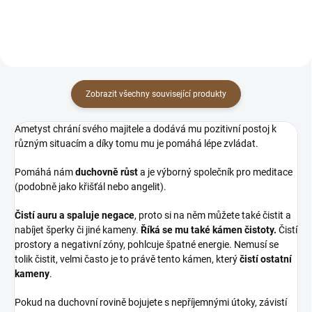
Zobrazit všechny související produkty
Ametyst chrání svého majitele a dodává mu pozitivní postoj k
různým situacím a díky tomu mu je pomáhá lépe zvládat.
Pomáhá nám
duchovně růst
a je výborný společník pro meditace
(podobně jako křišťál nebo angelit).
Čistí auru a spaluje negace
, proto si na něm můžete také čistit a
nabíjet šperky či jiné kameny.
Říká se mu také kámen čistoty.
Čistí
prostory a negativní zóny, pohlcuje špatné energie. Nemusí se
tolik čistit, velmi často je to právě tento kámen, který
čistí ostatní
kameny
.
Pokud na duchovní rovině bojujete s nepříjemnými útoky, závistí