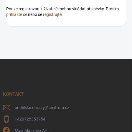
Pouze registrovaní uživatelé mohou vkládat příspěvky. Prosím
přihlaste se
nebo se
registrujte
.
Z
á
p
a
t
í
KONTAKT
andelske.obrazy
@
centrum.cz
+420725353754
Míša Mašková Art