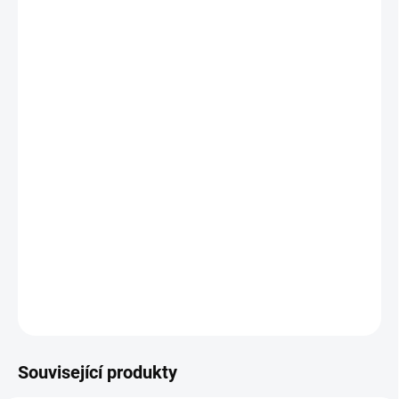
Ochranný ametyst
Vlastnosti:
Ametyst je kámen
ochrany
a
intuice
, ale nese si s
sebou spoustu dalších krásných vlastností. Ochraňuje svého
majitele a dodává mu pozitivní postoj k různím situacím a díky
tomu mu je pomáhá lépe zvládat. Pomáhá duchovně růst a je
vhodný při
meditacích
(podobně jako křišťál, angelit).Čistí auru.
DETAILNÍ INFORMACE
ZEPTAT SE
HLÍDAT
Související produkty