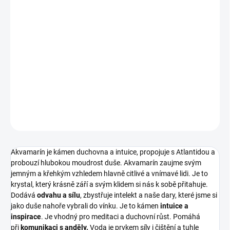
Unikátní sběratelský kousek akvamarín s muskovitem ve tvaru
hranolu pro ty, kterým už jen tak něco nestačí a chtějí nějakou
minerální specialitku. :)
DETAILNÍ INFORMACE
ZEPTAT SE
HLÍDAT
Akvamarín je kámen duchovna a intuice, propojuje s Atlantidou a
probouzí hlubokou moudrost duše.
Akvamarín zaujme svým
jemným a křehkým vzhledem hlavně citlivé a vnímavé lidi. Je to
krystal, který krásně září a svým klidem si nás k sobě přitahuje.
Dodává
odvahu a sílu
, zbystřuje intelekt a naše dary, které jsme si
jako duše nahoře vybrali do vínku. Je to kámen
intuice a
inspirace
. Je vhodný pro meditaci a duchovní růst. Pomáhá
při
komunikaci s anděly.
Voda je prvkem síly i čištění a tuhle