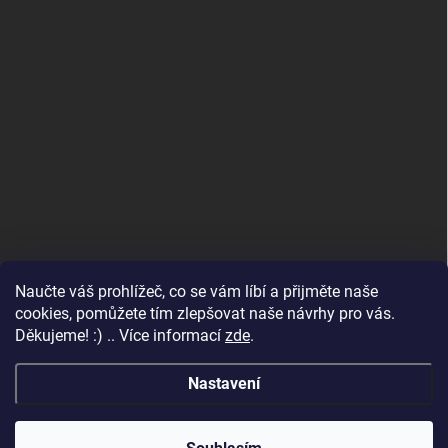
Naučte váš prohlížeč, co se vám líbí a přijměte naše
www.andelske-obrazy.cz
cookies, pomůžete tím zlepšovat naše návrhy pro vás.
Děkujeme! :) .. Více informací
zde
.
Nastavení
Copyright 2026
Andělské obrazy
. Všechna práva vyhrazena.
Upravit
nastavení cookies
Váš balíček odesíláme do 2 pracovních dnů. Děkujeme za