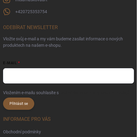
+420725353754
ODEBÍRAT NEWSLETTER
Vložte svůj e-mail a my vám budeme zasílat informace o nových
produktech na našem e-shopu.
E-MAIL
Vložením e-mailu souhlasíte s
podmínkami ochrany osobních údajů
Přihlásit se
INFORMACE PRO VÁS
Obchodní podmínky